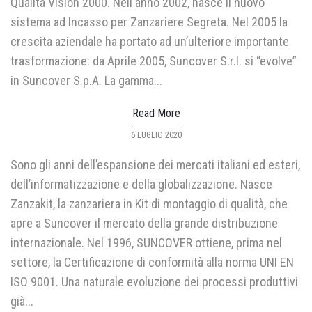
Qualità Vision 2000. Nell'anno 2002, nasce il nuovo
sistema ad Incasso per Zanzariere Segreta. Nel 2005 la
crescita aziendale ha portato ad un’ulteriore importante
trasformazione: da Aprile 2005, Suncover S.r.l. si “evolve”
in Suncover S.p.A. La gamma...
Read More
POSTED
6 LUGLIO 2020
ON
Sono gli anni dell’espansione dei mercati italiani ed esteri,
dell’informatizzazione e della globalizzazione. Nasce
Zanzakit, la zanzariera in Kit di montaggio di qualità, che
apre a Suncover il mercato della grande distribuzione
internazionale. Nel 1996, SUNCOVER ottiene, prima nel
settore, la Certificazione di conformità alla norma UNI EN
ISO 9001. Una naturale evoluzione dei processi produttivi
già...